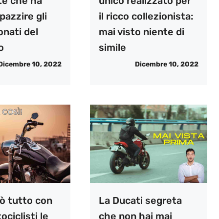
te che ha
unico realizzato per
pazzire gli
il ricco collezionista:
nati del
mai visto niente di
o
simile
Dicembre 10, 2022
Dicembre 10, 2022
ò tutto con
La Ducati segreta
tociclisti le
che non hai mai