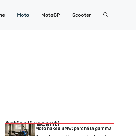
me
Moto
MotoGP
Scooter
Articoli recenti
Moto naked BMW: perché la gamma