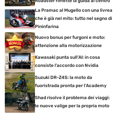
Roadster rimette la guida al centro
La Pramac al Mugello con una livrea
che è già nel mito: tutto nel segno di
Pininfarina
Nuovo bonus per furgoni e moto:
attenzione alla motorizzazione
Kawasaki punta sull’AI: in cosa
consiste l’accordo con Nvidia
Suzuki DR-Z4S: la moto da
fuoristrada pronta per l’Academy
Shad risolve il problema dei viaggi:
le nuove valige per la propria moto