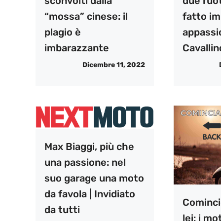
sconvolti dalla
due ruo
“mossa” cinese: il
fatto im
plagio è
appassio
imbarazzante
Cavallin
Dicembre 11, 2022
Max Biaggi, più che
una passione: nel
suo garage una moto
da favola | Invidiato
Cominci
da tutti
lei: i mo