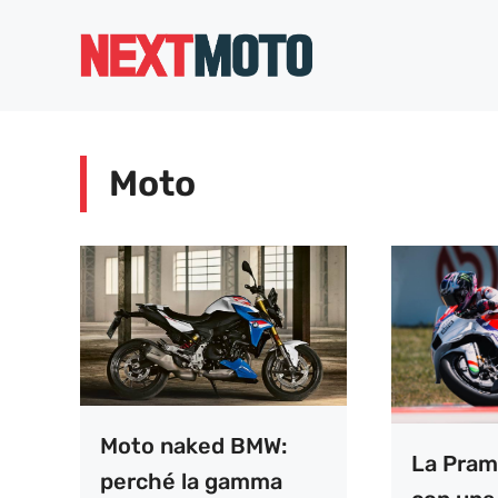
Vai
al
contenuto
Moto
Moto naked BMW:
La Pram
perché la gamma