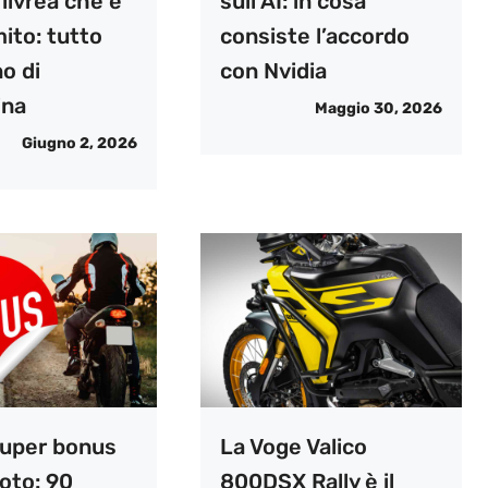
livrea che è
sull’AI: in cosa
mito: tutto
consiste l’accordo
o di
con Nvidia
ina
Maggio 30, 2026
Giugno 2, 2026
uper bonus
La Voge Valico
oto: 90
800DSX Rally è il