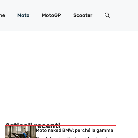
me
Moto
MotoGP
Scooter
Articoli recenti
Moto naked BMW: perché la gamma