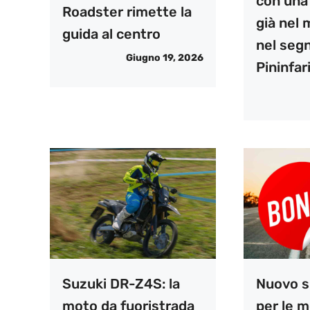
con una 
Roadster rimette la
già nel 
guida al centro
nel segn
Giugno 19, 2026
Pininfar
Suzuki DR-Z4S: la
Nuovo s
moto da fuoristrada
per le m