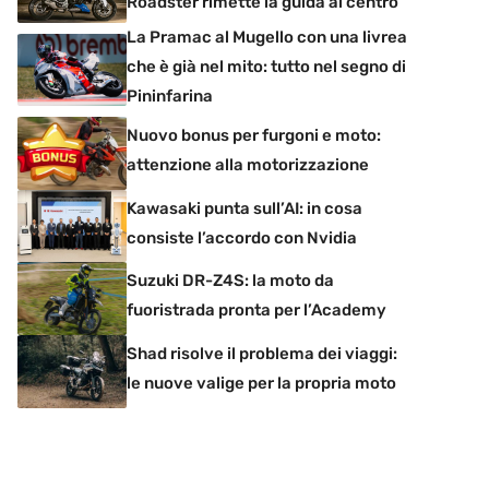
Roadster rimette la guida al centro
La Pramac al Mugello con una livrea
che è già nel mito: tutto nel segno di
Pininfarina
Nuovo bonus per furgoni e moto:
attenzione alla motorizzazione
Kawasaki punta sull’AI: in cosa
consiste l’accordo con Nvidia
Suzuki DR-Z4S: la moto da
fuoristrada pronta per l’Academy
Shad risolve il problema dei viaggi:
le nuove valige per la propria moto