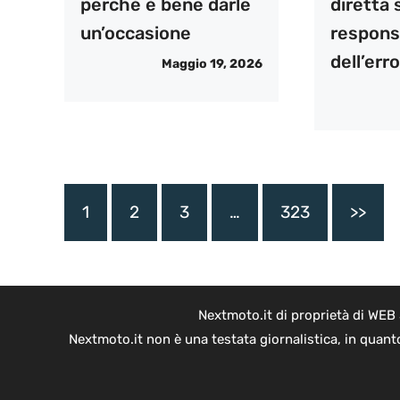
perché è bene darle
diretta s
un’occasione
respons
dell’err
Maggio 19, 2026
1
2
3
…
323
>>
Nextmoto.it di proprietà di WEB
Nextmoto.it non è una testata giornalistica, in quant