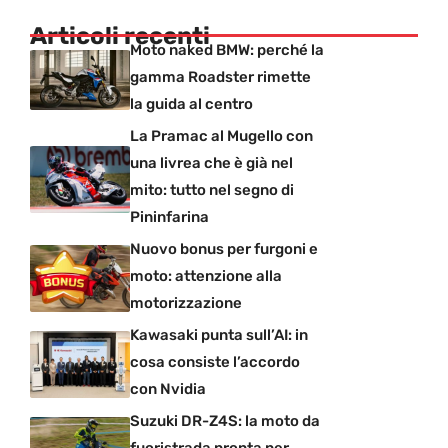
Articoli recenti
Moto naked BMW: perché la
gamma Roadster rimette
la guida al centro
La Pramac al Mugello con
una livrea che è già nel
mito: tutto nel segno di
Pininfarina
Nuovo bonus per furgoni e
moto: attenzione alla
motorizzazione
Kawasaki punta sull’AI: in
cosa consiste l’accordo
con Nvidia
Suzuki DR-Z4S: la moto da
fuoristrada pronta per