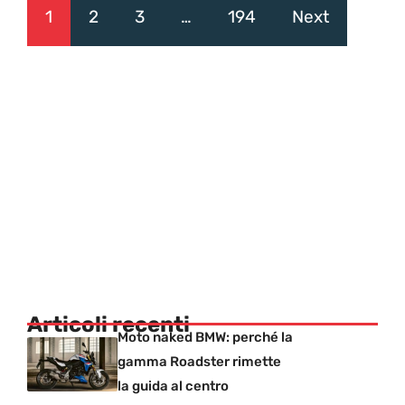
1
2
3
…
194
Next
Articoli recenti
Moto naked BMW: perché la
gamma Roadster rimette
la guida al centro