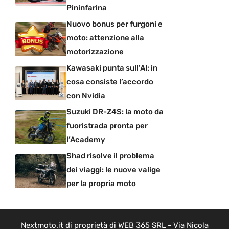
Pininfarina
Nuovo bonus per furgoni e
moto: attenzione alla
motorizzazione
Kawasaki punta sull’AI: in
cosa consiste l’accordo
con Nvidia
Suzuki DR-Z4S: la moto da
fuoristrada pronta per
l’Academy
Shad risolve il problema
dei viaggi: le nuove valige
per la propria moto
Nextmoto.it di proprietà di WEB 365 SRL - Via Nicola