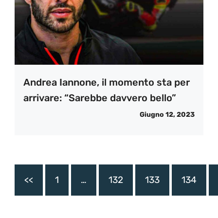
Andrea Iannone, il momento sta per
arrivare: “Sarebbe davvero bello”
Giugno 12, 2023
<<
1
…
132
133
134