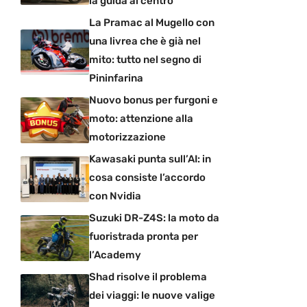
la guida al centro
La Pramac al Mugello con
una livrea che è già nel
mito: tutto nel segno di
Pininfarina
Nuovo bonus per furgoni e
moto: attenzione alla
motorizzazione
Kawasaki punta sull’AI: in
cosa consiste l’accordo
con Nvidia
Suzuki DR-Z4S: la moto da
fuoristrada pronta per
l’Academy
Shad risolve il problema
dei viaggi: le nuove valige