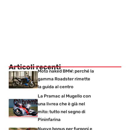
Articoli recenti
Moto naked BMW: perché la
gamma Roadster rimette
la guida al centro
La Pramac al Mugello con
una livrea che è già nel
mito: tutto nel segno di
Pininfarina
Nuovo bonus per furgoni e