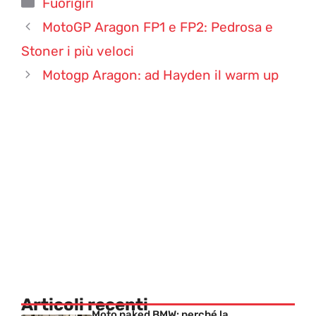
Categorie
Fuorigiri
MotoGP Aragon FP1 e FP2: Pedrosa e
Stoner i più veloci
Motogp Aragon: ad Hayden il warm up
Articoli recenti
Moto naked BMW: perché la