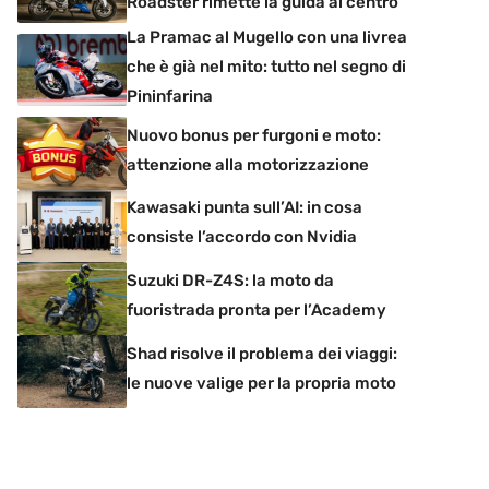
Roadster rimette la guida al centro
La Pramac al Mugello con una livrea
che è già nel mito: tutto nel segno di
Pininfarina
Nuovo bonus per furgoni e moto:
attenzione alla motorizzazione
Kawasaki punta sull’AI: in cosa
consiste l’accordo con Nvidia
Suzuki DR-Z4S: la moto da
fuoristrada pronta per l’Academy
Shad risolve il problema dei viaggi:
le nuove valige per la propria moto