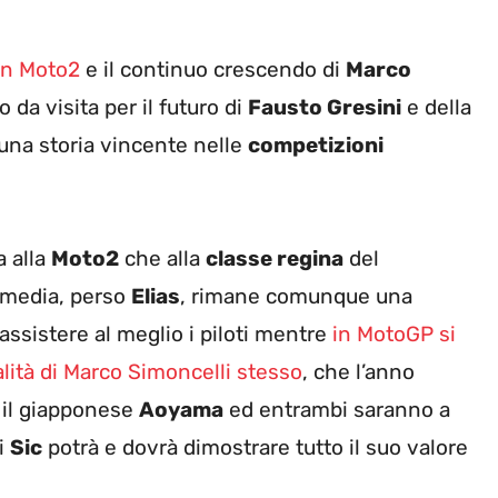
 in Moto2
e il continuo crescendo di
Marco
 da visita per il futuro di
Fausto Gresini
e della
una storia vincente nelle
competizioni
a alla
Moto2
che alla
classe regina
del
rmedia, perso
Elias
, rimane comunque una
assistere al meglio i piloti mentre
in MotoGP si
alità di Marco Simoncelli stesso
, che l’anno
il giapponese
Aoyama
ed entrambi saranno a
i
Sic
potrà e dovrà dimostrare tutto il suo valore