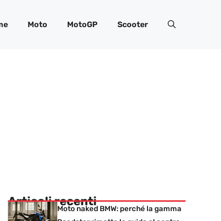
me
Moto
MotoGP
Scooter
Articoli recenti
Moto naked BMW: perché la gamma