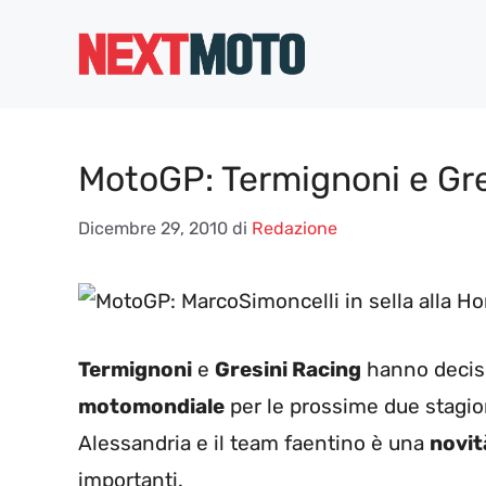
Vai
al
contenuto
MotoGP: Termignoni e Gre
Dicembre 29, 2010
di
Redazione
Termignoni
e
Gresini Racing
hanno deciso
motomondiale
per le prossime due stagion
Alessandria e il team faentino è una
novit
importanti.