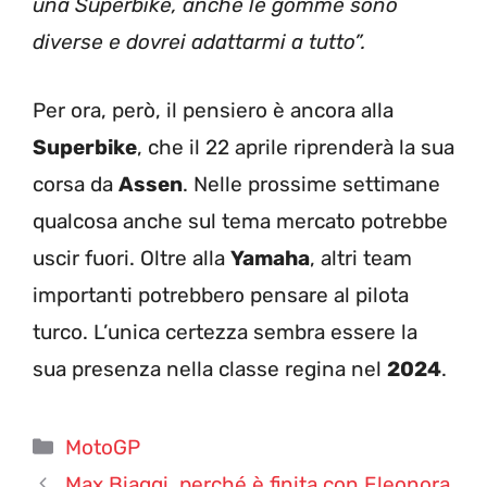
una Superbike, anche le gomme sono
diverse e dovrei adattarmi a tutto”.
Per ora, però, il pensiero è ancora alla
Superbike
, che il 22 aprile riprenderà la sua
corsa da
Assen
. Nelle prossime settimane
qualcosa anche sul tema mercato potrebbe
uscir fuori. Oltre alla
Yamaha
, altri team
importanti potrebbero pensare al pilota
turco. L’unica certezza sembra essere la
sua presenza nella classe regina nel
2024
.
Categorie
MotoGP
Max Biaggi, perché è finita con Eleonora