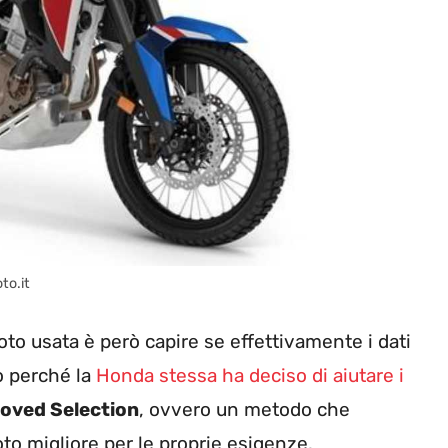
to.it
to usata è però capire se effettivamente i dati
co perché la
Honda stessa ha deciso di aiutare i
oved Selection
, ovvero un metodo che
to migliore per le proprie esigenze.