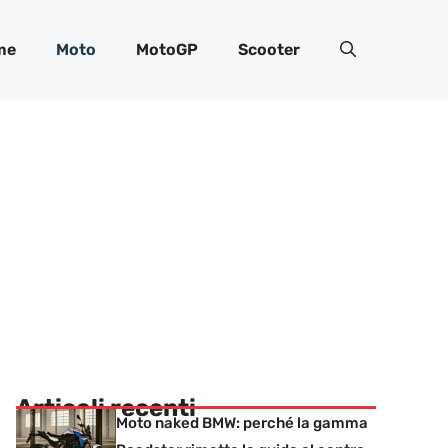
me
Moto
MotoGP
Scooter
Articoli recenti
Moto naked BMW: perché la gamma