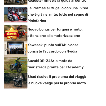
Roadster rimette la guida al centro
La Pramac al Mugello con una livrea
che è già nel mito: tutto nel segno di
Pininfarina
Nuovo bonus per furgoni e moto:
attenzione alla motorizzazione
Kawasaki punta sull’AI: in cosa
consiste l’accordo con Nvidia
Suzuki DR-Z4S: la moto da
fuoristrada pronta per l’Academy
Shad risolve il problema dei viaggi:
le nuove valige per la propria moto