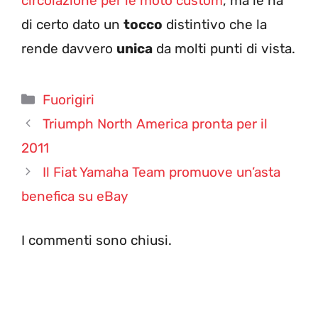
circolazione per le moto custom
, ma le ha
di certo dato un
tocco
distintivo che la
rende davvero
unica
da molti punti di vista.
Categorie
Fuorigiri
Triumph North America pronta per il
2011
Il Fiat Yamaha Team promuove un’asta
benefica su eBay
I commenti sono chiusi.