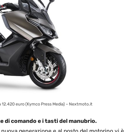
da 12.420 euro (Kymco Press Media) – Nextmoto.it
te di comando e i tasti del manubrio.
 nuova generazione e al posto del motorino vi è