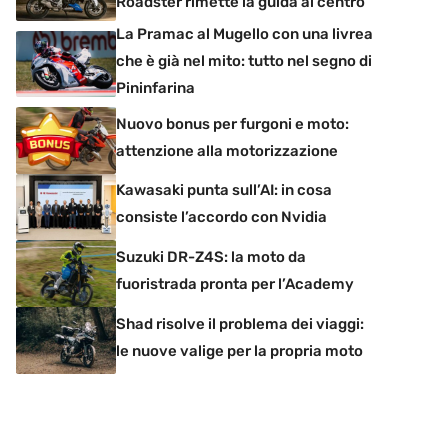
Roadster rimette la guida al centro
La Pramac al Mugello con una livrea
che è già nel mito: tutto nel segno di
Pininfarina
Nuovo bonus per furgoni e moto:
attenzione alla motorizzazione
Kawasaki punta sull’AI: in cosa
consiste l’accordo con Nvidia
Suzuki DR-Z4S: la moto da
fuoristrada pronta per l’Academy
Shad risolve il problema dei viaggi:
le nuove valige per la propria moto