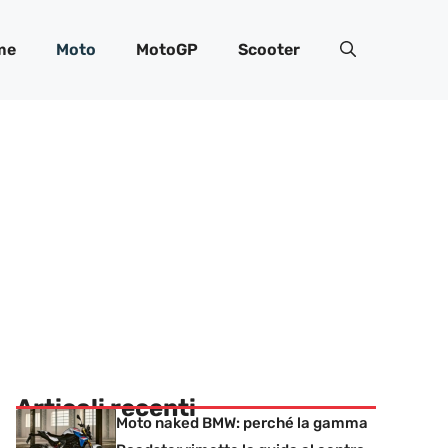
me
Moto
MotoGP
Scooter
Articoli recenti
Moto naked BMW: perché la gamma