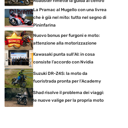
Roadster rimette la guida al centro
La Pramac al Mugello con una livrea
che è già nel mito: tutto nel segno di
Pininfarina
Nuovo bonus per furgoni e moto:
attenzione alla motorizzazione
Kawasaki punta sull’AI: in cosa
consiste l’accordo con Nvidia
Suzuki DR-Z4S: la moto da
fuoristrada pronta per l’Academy
Shad risolve il problema dei viaggi:
le nuove valige per la propria moto