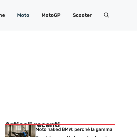
me
Moto
MotoGP
Scooter
Articoli recenti
Moto naked BMW: perché la gamma