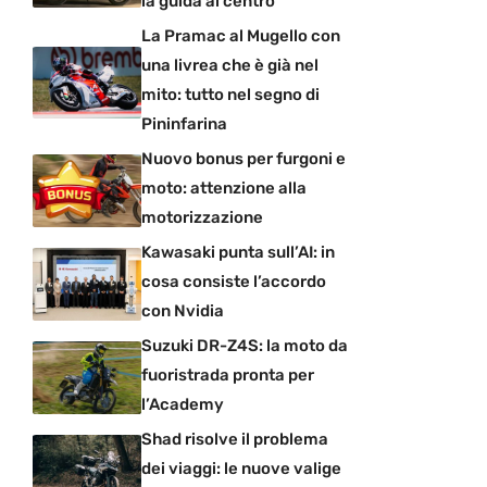
la guida al centro
La Pramac al Mugello con
una livrea che è già nel
mito: tutto nel segno di
Pininfarina
Nuovo bonus per furgoni e
moto: attenzione alla
motorizzazione
Kawasaki punta sull’AI: in
cosa consiste l’accordo
con Nvidia
Suzuki DR-Z4S: la moto da
fuoristrada pronta per
l’Academy
Shad risolve il problema
dei viaggi: le nuove valige