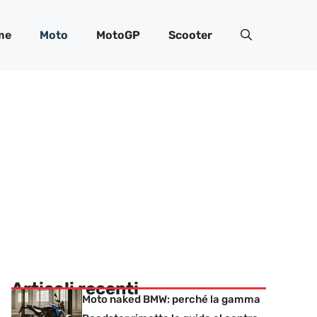
me
Moto
MotoGP
Scooter
Articoli recenti
Moto naked BMW: perché la gamma