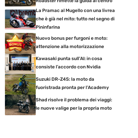
Roadster rimette la guida al centro
La Pramac al Mugello con una livrea
che è già nel mito: tutto nel segno di
Pininfarina
Nuovo bonus per furgoni e moto:
attenzione alla motorizzazione
Kawasaki punta sull’AI: in cosa
consiste l’accordo con Nvidia
Suzuki DR-Z4S: la moto da
fuoristrada pronta per l’Academy
Shad risolve il problema dei viaggi:
le nuove valige per la propria moto