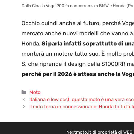
Dalla Cina la Voge 900 fa concorrenza a BMW e Honda (Pr
Occhio quindi anche al futuro, perché Vog
mercato anche nuovi modelli che vanno 
Honda.
Si parla infatti soprattutto di u
monterà un motore tutto suo. È molto prob
S, che riprende il design della S1000RR m
perché per il 2026 è attesa anche la Vog
Categorie
Moto
Italiana e low cost, questa moto è una vera sc
Il mito torna in concessionario: Honda fa tutti fe
Nextmoto.it di proprietà di WEB