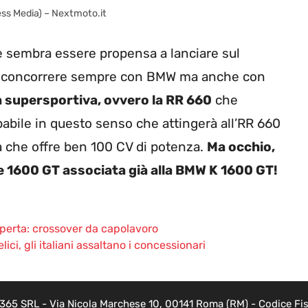
ess Media) – Nextmoto.it
e sembra essere propensa a lanciare sul
a concorrere sempre con BMW ma anche con
na supersportiva, ovvero la RR 660
che
abile in questo senso che attingerà all’RR 660
a che offre ben 100 CV di potenza.
Ma occhio,
e 1600 GT associata già alla BMW K 1600 GT!
operta: crossover da capolavoro
lici, gli italiani assaltano i concessionari
 365 SRL - Via Nicola Marchese 10, 00141 Roma (RM) - Codice Fisc