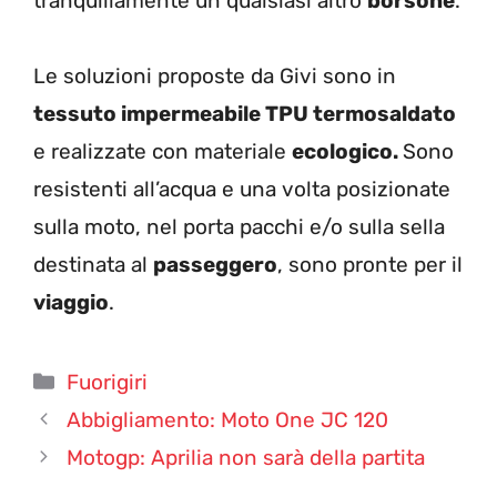
tranquillamente un qualsiasi altro
borsone
.
Le soluzioni proposte da Givi sono in
tessuto impermeabile TPU termosaldato
e realizzate con materiale
ecologico.
Sono
resistenti all’acqua e una volta posizionate
sulla moto, nel porta pacchi e/o sulla sella
destinata al
passeggero
, sono pronte per il
viaggio
.
Categorie
Fuorigiri
Abbigliamento: Moto One JC 120
Motogp: Aprilia non sarà della partita