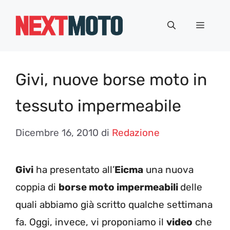
Vai
al
Menu
contenuto
Givi, nuove borse moto in
tessuto impermeabile
Dicembre 16, 2010
di
Redazione
Givi
ha presentato all’
Eicma
una nuova
coppia di
borse moto impermeabili
delle
quali abbiamo già scritto qualche settimana
fa. Oggi, invece, vi proponiamo il
video
che