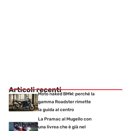
Articoli recenti
Moto naked BMW: perché la
gamma Roadster rimette
la guida al centro
La Pramac al Mugello con
una livrea che è già nel