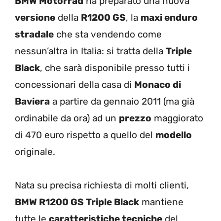
BMW Motorrad
ha preparato una nuova
versione
della
R1200 GS
, la
maxi enduro
stradale
che sta vendendo come
nessun’altra in Italia: si tratta della
Triple
Black
, che sarà disponibile presso tutti i
concessionari della casa di
Monaco di
Baviera
a partire da gennaio 2011 (ma già
ordinabile da ora) ad un
prezzo
maggiorato
di 470 euro rispetto a quello del
modello
originale.
Nata su precisa richiesta di molti clienti,
BMW R1200 GS Triple Black
mantiene
tutte le
caratteristiche tecniche
del