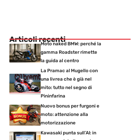
Articoli recenti
Moto naked BMW: perché la
gamma Roadster rimette
la guida al centro
La Pramac al Mugello con
una livrea che è già nel
mito: tutto nel segno di
Pininfarina
Nuovo bonus per furgoni e
moto: attenzione alla
motorizzazione
Kawasaki punta sull’AI: in