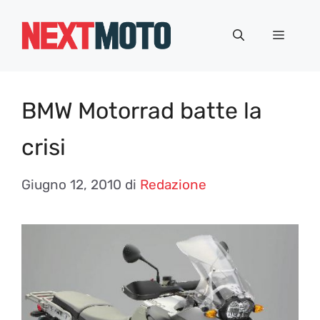
Vai
al
Menu
contenuto
BMW Motorrad batte la
crisi
Giugno 12, 2010
di
Redazione