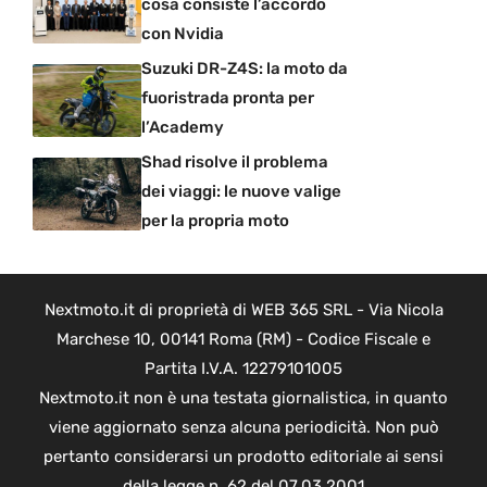
cosa consiste l’accordo
con Nvidia
Suzuki DR-Z4S: la moto da
fuoristrada pronta per
l’Academy
Shad risolve il problema
dei viaggi: le nuove valige
per la propria moto
Nextmoto.it di proprietà di WEB 365 SRL - Via Nicola
Marchese 10, 00141 Roma (RM) - Codice Fiscale e
Partita I.V.A. 12279101005
Nextmoto.it non è una testata giornalistica, in quanto
viene aggiornato senza alcuna periodicità. Non può
pertanto considerarsi un prodotto editoriale ai sensi
della legge n. 62 del 07.03.2001