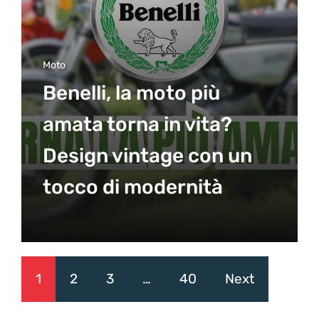
Moto
Benelli, la moto più
amata torna in vita?
Design vintage con un
tocco di modernità
1
2
3
…
40
Next