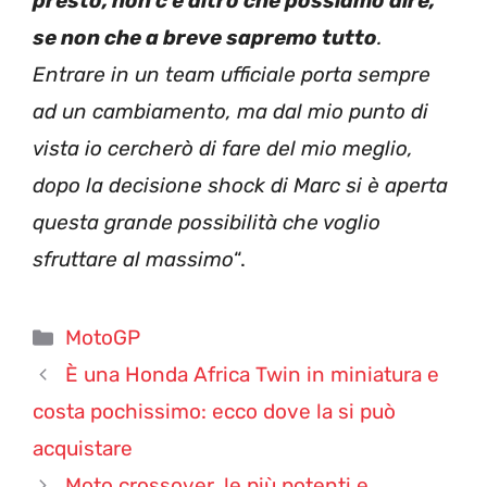
presto, non c’è altro che possiamo dire,
se non che a breve sapremo tutto
.
Entrare in un team ufficiale porta sempre
ad un cambiamento, ma dal mio punto di
vista io cercherò di fare del mio meglio,
dopo la decisione shock di Marc si è aperta
questa grande possibilità che voglio
sfruttare al massimo
“.
Categorie
MotoGP
È una Honda Africa Twin in miniatura e
costa pochissimo: ecco dove la si può
acquistare
Moto crossover, le più potenti e