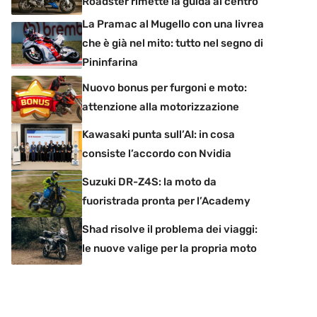
Roadster rimette la guida al centro
La Pramac al Mugello con una livrea
che è già nel mito: tutto nel segno di
Pininfarina
Nuovo bonus per furgoni e moto:
attenzione alla motorizzazione
Kawasaki punta sull’AI: in cosa
consiste l’accordo con Nvidia
Suzuki DR-Z4S: la moto da
fuoristrada pronta per l’Academy
Shad risolve il problema dei viaggi:
le nuove valige per la propria moto