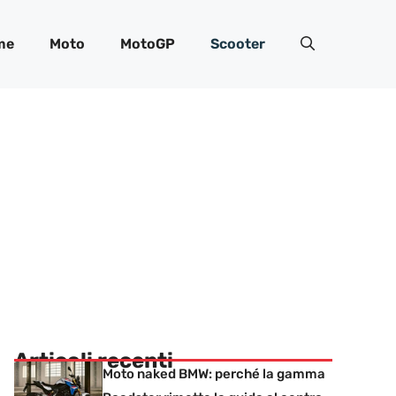
me
Moto
MotoGP
Scooter
Articoli recenti
Moto naked BMW: perché la gamma