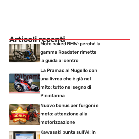
Articoli recenti
Moto naked BMW: perché la
gamma Roadster rimette
la guida al centro
La Pramac al Mugello con
una livrea che è già nel
mito: tutto nel segno di
Pininfarina
Nuovo bonus per furgoni e
moto: attenzione alla
motorizzazione
Kawasaki punta sull’AI: in