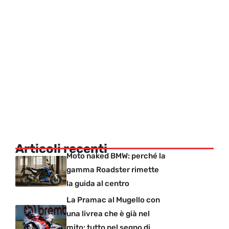
Articoli recenti
Moto naked BMW: perché la
gamma Roadster rimette
la guida al centro
La Pramac al Mugello con
una livrea che è già nel
mito: tutto nel segno di