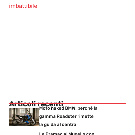
imbattibile
Articoli recenti
Moto naked BMW: perché la
gamma Roadster rimette
la guida al centro
La Pramac al Mugello con