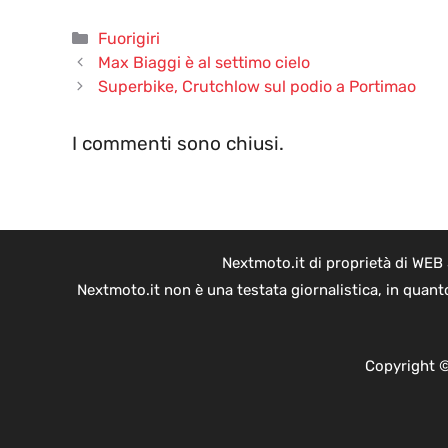
Categorie
Fuorigiri
Max Biaggi è al settimo cielo
Superbike, Crutchlow sul podio a Portimao
I commenti sono chiusi.
Nextmoto.it di proprietà di WEB
Nextmoto.it non è una testata giornalistica, in quant
Copyright ©