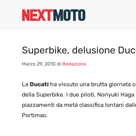
Vai
al
contenuto
Superbike, delusione Duc
Marzo 29, 2010
di
Redazione
La
Ducati
ha vissuto una brutta giornata 
della Superbike. I due piloti, Noriyuki Hag
piazzamenti da metà classifica lontani dal
Portimao.