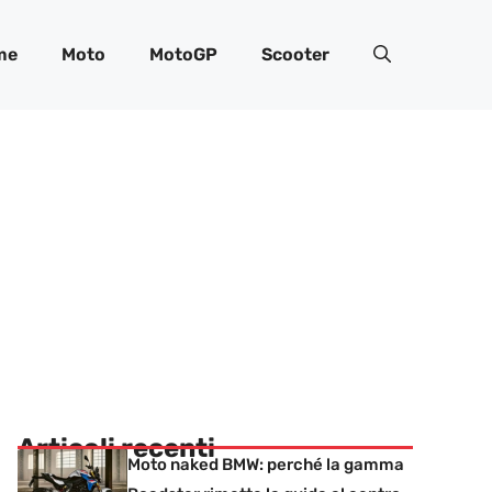
me
Moto
MotoGP
Scooter
Articoli recenti
Moto naked BMW: perché la gamma