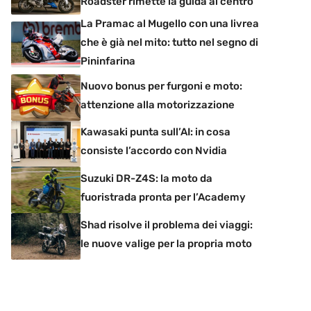
Roadster rimette la guida al centro
La Pramac al Mugello con una livrea
che è già nel mito: tutto nel segno di
Pininfarina
Nuovo bonus per furgoni e moto:
attenzione alla motorizzazione
Kawasaki punta sull’AI: in cosa
consiste l’accordo con Nvidia
Suzuki DR-Z4S: la moto da
fuoristrada pronta per l’Academy
Shad risolve il problema dei viaggi:
le nuove valige per la propria moto