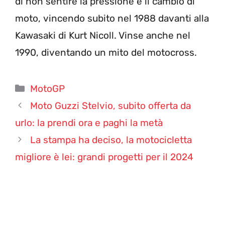
di non sentire la pressione e il cambio di
moto, vincendo subito nel 1988 davanti alla
Kawasaki di Kurt Nicoll. Vinse anche nel
1990, diventando un mito del motocross.
Categorie
MotoGP
Moto Guzzi Stelvio, subito offerta da
urlo: la prendi ora e paghi la metà
La stampa ha deciso, la motocicletta
migliore è lei: grandi progetti per il 2024