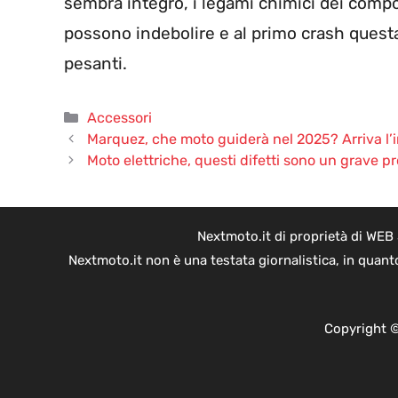
sembra integro, i legami chimici dei compo
possono indebolire e al primo crash ques
pesanti.
Categorie
Accessori
Marquez, che moto guiderà nel 2025? Arriva l’i
Moto elettriche, questi difetti sono un grave p
Nextmoto.it di proprietà di WEB
Nextmoto.it non è una testata giornalistica, in quant
Copyright ©