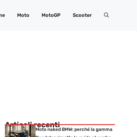
me
Moto
MotoGP
Scooter
Articoli recenti
Moto naked BMW: perché la gamma