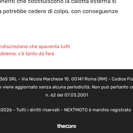
nenti che costituiscono la calotta esterna si
ta potrebbe cedere di colpo, con conseguenze
ndiscrezione che spaventa tutti
roblema: c’è tanto da fare
 365 SRL - Via Nicola Marchese 10, 00141 Roma (RM) - Codice Fisc
o viene aggiornato senza alcuna periodicità. Non può pertanto co
n. 62 del 07.03.2001
2026 - Tutti i diritti riservati - NEXTMOTO è marchio registrato