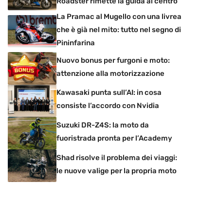
Roadster rimette la guida al centro
La Pramac al Mugello con una livrea
che è già nel mito: tutto nel segno di
Pininfarina
Nuovo bonus per furgoni e moto:
attenzione alla motorizzazione
Kawasaki punta sull’AI: in cosa
consiste l’accordo con Nvidia
Suzuki DR-Z4S: la moto da
fuoristrada pronta per l’Academy
Shad risolve il problema dei viaggi:
le nuove valige per la propria moto