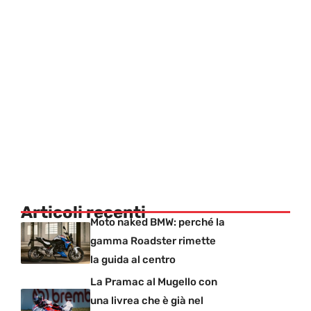
Articoli recenti
Moto naked BMW: perché la
gamma Roadster rimette
la guida al centro
La Pramac al Mugello con
una livrea che è già nel