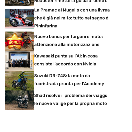
Roadster rimette la guida al centro
La Pramac al Mugello con una livrea
che è già nel mito: tutto nel segno di
Pininfarina
Nuovo bonus per furgoni e moto:
attenzione alla motorizzazione
Kawasaki punta sull’AI: in cosa
consiste l’accordo con Nvidia
Suzuki DR-Z4S: la moto da
fuoristrada pronta per l’Academy
Shad risolve il problema dei viaggi:
le nuove valige per la propria moto