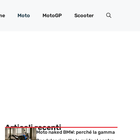
me
Moto
MotoGP
Scooter
Articoli recenti
Moto naked BMW: perché la gamma