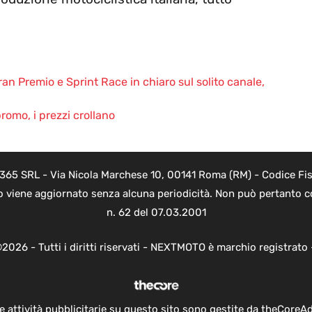
 Premio e Sprint Race in chiaro sul solito canale,
promo, i prezzi crollano
 365 SRL - Via Nicola Marchese 10, 00141 Roma (RM) - Codice Fisc
o viene aggiornato senza alcuna periodicità. Non può pertanto co
n. 62 del 07.03.2001
2026 - Tutti i diritti riservati - NEXTMOTO è marchio registrato
e attività pubblicitarie su questo sito sono gestite da theCoreA