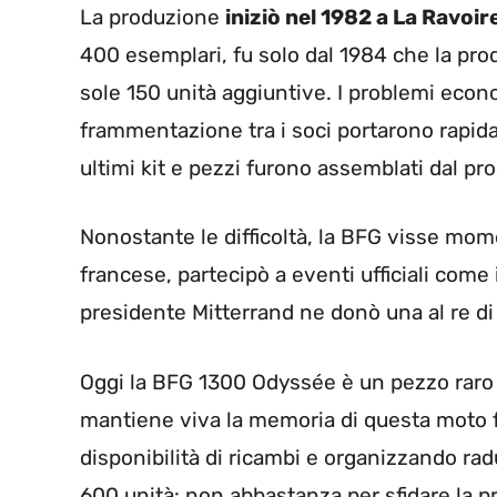
La produzione
iniziò nel 1982 a La Ravoir
400 esemplari, fu solo dal 1984 che la pro
sole 150 unità aggiuntive. I problemi economi
frammentazione tra i soci portarono rapida
ultimi kit e pezzi furono assemblati dal pro
Nonostante le difficoltà, la BFG visse momen
francese, partecipò a eventi ufficiali come i
presidente Mitterrand ne donò una al re d
Oggi la BFG 1300 Odyssée è un pezzo raro e
mantiene viva la memoria di questa moto 
disponibilità di ricambi e organizzando radu
600 unità: non abbastanza per sfidare la pr