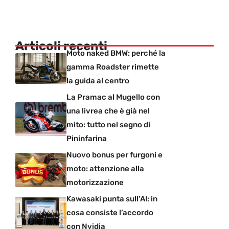
Articoli recenti
Moto naked BMW: perché la
gamma Roadster rimette
la guida al centro
La Pramac al Mugello con
una livrea che è già nel
mito: tutto nel segno di
Pininfarina
Nuovo bonus per furgoni e
moto: attenzione alla
motorizzazione
Kawasaki punta sull’AI: in
cosa consiste l’accordo
con Nvidia