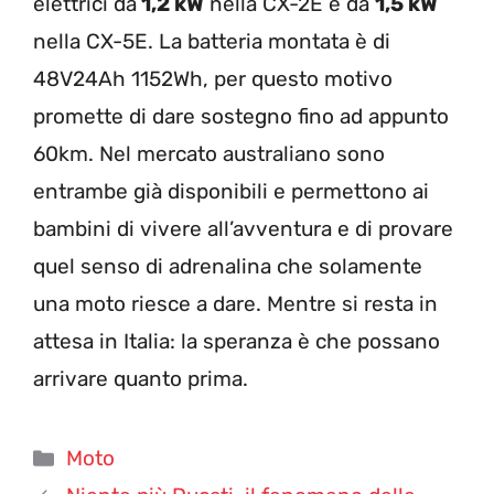
elettrici da
1,2 kW
nella CX-2E e da
1,5 kW
nella CX-5E. La batteria montata è di
48V24Ah 1152Wh, per questo motivo
promette di dare sostegno fino ad appunto
60km. Nel mercato australiano sono
entrambe già disponibili e permettono ai
bambini di vivere all’avventura e di provare
quel senso di adrenalina che solamente
una moto riesce a dare. Mentre si resta in
attesa in Italia: la speranza è che possano
arrivare quanto prima.
Categorie
Moto