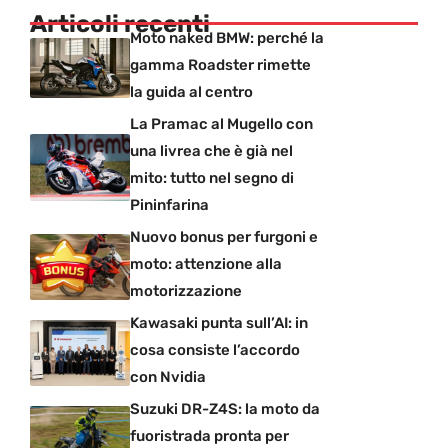
Articoli recenti
Moto naked BMW: perché la
gamma Roadster rimette
la guida al centro
La Pramac al Mugello con
una livrea che è già nel
mito: tutto nel segno di
Pininfarina
Nuovo bonus per furgoni e
moto: attenzione alla
motorizzazione
Kawasaki punta sull’AI: in
cosa consiste l’accordo
con Nvidia
Suzuki DR-Z4S: la moto da
fuoristrada pronta per