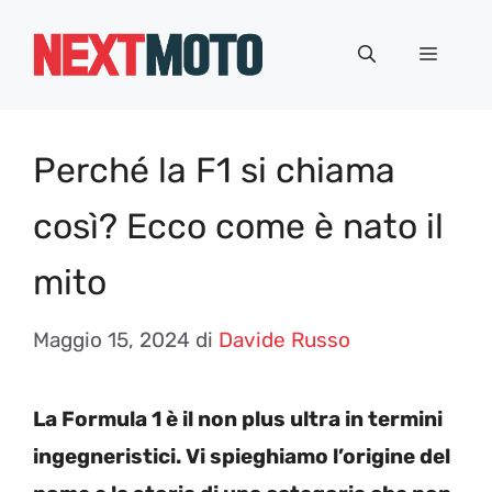
Vai
al
Menu
contenuto
Perché la F1 si chiama
così? Ecco come è nato il
mito
Maggio 15, 2024
di
Davide Russo
La Formula 1 è il non plus ultra in termini
ingegneristici. Vi spieghiamo l’origine del