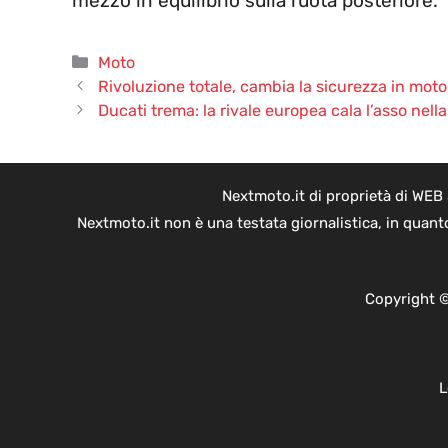
mezzo in equilibrio sulla ruota posteriore.
Categorie
Moto
Rivoluzione totale, cambia la sicurezza in moto
Ducati trema: la rivale europea cala l’asso nella
Nextmoto.it di proprietà di WEB
Nextmoto.it non è una testata giornalistica, in quant
Copyright ©
L