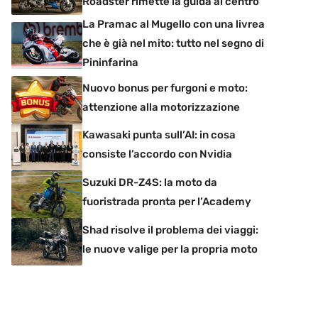
Roadster rimette la guida al centro
La Pramac al Mugello con una livrea
che è già nel mito: tutto nel segno di
Pininfarina
Nuovo bonus per furgoni e moto:
attenzione alla motorizzazione
Kawasaki punta sull’AI: in cosa
consiste l’accordo con Nvidia
Suzuki DR-Z4S: la moto da
fuoristrada pronta per l’Academy
Shad risolve il problema dei viaggi:
le nuove valige per la propria moto