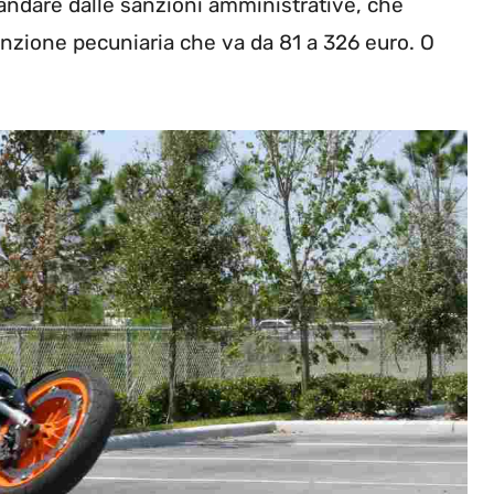
andare dalle sanzioni amministrative, che
zione pecuniaria che va da 81 a 326 euro. O