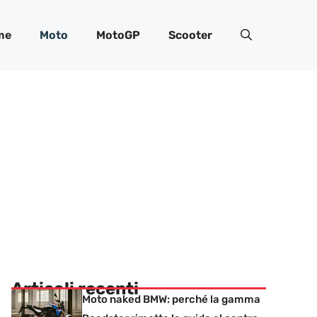
me
Moto
MotoGP
Scooter
Articoli recenti
Moto naked BMW: perché la gamma