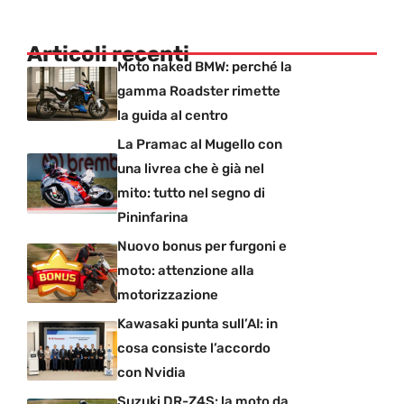
Articoli recenti
Moto naked BMW: perché la
gamma Roadster rimette
la guida al centro
La Pramac al Mugello con
una livrea che è già nel
mito: tutto nel segno di
Pininfarina
Nuovo bonus per furgoni e
moto: attenzione alla
motorizzazione
Kawasaki punta sull’AI: in
cosa consiste l’accordo
con Nvidia
Suzuki DR-Z4S: la moto da