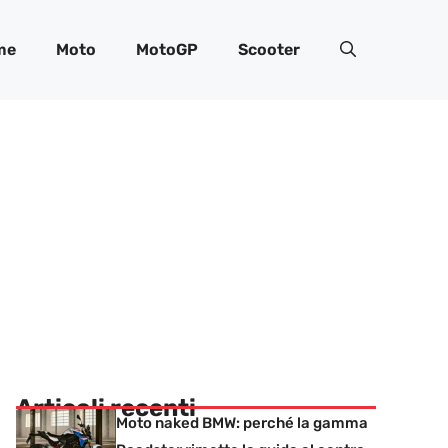
me
Moto
MotoGP
Scooter
Articoli recenti
Moto naked BMW: perché la gamma