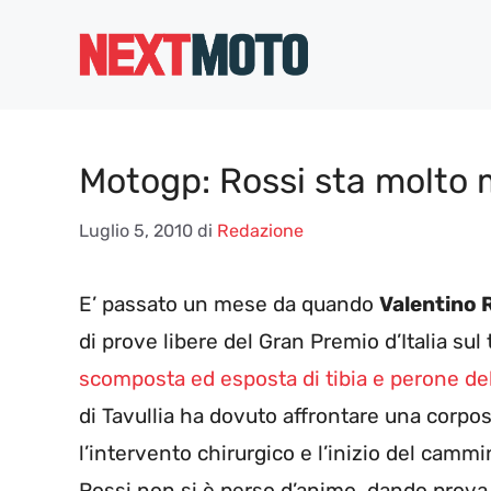
Vai
al
contenuto
Motogp: Rossi sta molto 
Luglio 5, 2010
di
Redazione
E’ passato un mese da quando
Valentino 
di prove libere del Gran Premio d’Italia sul
scomposta ed esposta di tibia e perone de
di Tavullia ha dovuto affrontare una corpo
l’intervento chirurgico e l’inizio del camm
Rossi non si è perso d’animo, dando prova