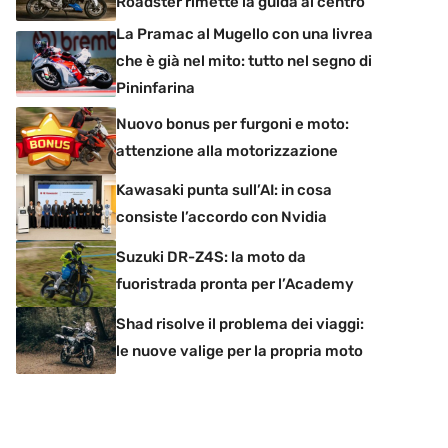
Roadster rimette la guida al centro
La Pramac al Mugello con una livrea
che è già nel mito: tutto nel segno di
Pininfarina
Nuovo bonus per furgoni e moto:
attenzione alla motorizzazione
Kawasaki punta sull’AI: in cosa
consiste l’accordo con Nvidia
Suzuki DR-Z4S: la moto da
fuoristrada pronta per l’Academy
Shad risolve il problema dei viaggi:
le nuove valige per la propria moto