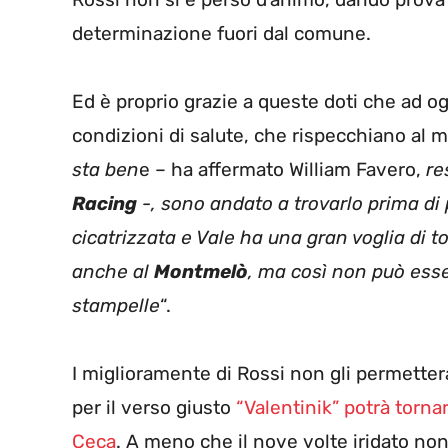
determinazione fuori dal comune.
Ed è proprio grazie a queste doti che ad ogg
condizioni di salute, che rispecchiano al me
sta ben
e – ha affermato William Favero,
re
Racing
-, sono andato a trovarlo prima di 
cicatrizzata e Vale ha una gran voglia di t
anche al
Montmelò
, ma così non può ess
stampelle
“.
I miglioramente di Rossi non gli permetter
per il verso giusto
“Valentinik” potrà torna
Ceca
. A meno che il nove volte iridato no