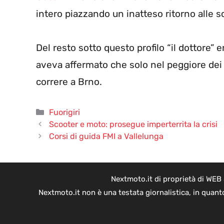
intero piazzando un inatteso ritorno alle s
Del resto sotto questo profilo “il dottore
aveva affermato che solo nel peggiore dei 
correre a Brno.
Categorie
Fuorigiri
Scooter e moto: prosegue imperterrita la crisi
Corsi di guida FMI a Vallelunga
Nextmoto.it di proprietà di WEB
Nextmoto.it non è una testata giornalistica, in quant