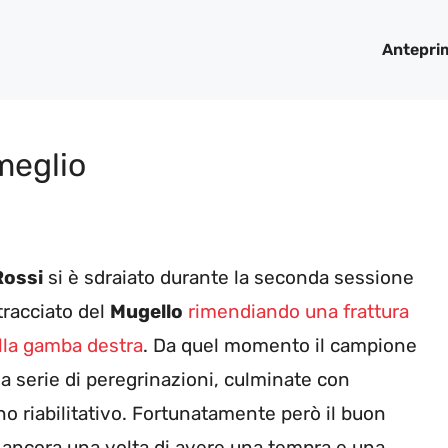
Antepri
meglio
Rossi
si è sdraiato durante la seconda sessione
 tracciato del
Mugello
rimendiando una frattura
lla gamba destra
. Da quel momento il campione
sa serie di peregrinazioni, culminate con
ino riabilitativo. Fortunatamente però il buon
 ancora una volta di avere una tempra e una