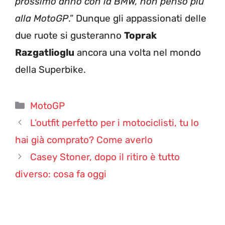
prossimo anno con la BMW, non penso più
alla MotoGP
.” Dunque gli appassionati delle
due ruote si gusteranno
Toprak
Razgatlioglu
ancora una volta nel mondo
della Superbike.
Categorie
MotoGP
L’outfit perfetto per i motociclisti, tu lo
hai già comprato? Come averlo
Casey Stoner, dopo il ritiro è tutto
diverso: cosa fa oggi