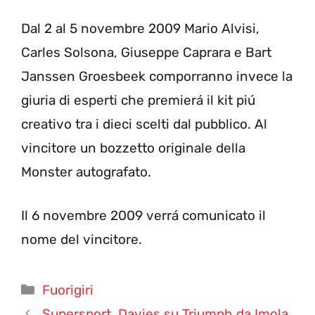
Dal 2 al 5 novembre 2009 Mario Alvisi,
Carles Solsona, Giuseppe Caprara e Bart
Janssen Groesbeek comporranno invece la
giuria di esperti che premierá il kit piú
creativo tra i dieci scelti dal pubblico. Al
vincitore un bozzetto originale della
Monster autografato.
Il 6 novembre 2009 verrá comunicato il
nome del vincitore.
Categorie
Fuorigiri
Supersport, Davies su Triumph da Imola