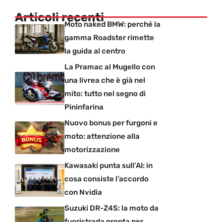
Articoli recenti
Moto naked BMW: perché la
gamma Roadster rimette
la guida al centro
La Pramac al Mugello con
una livrea che è già nel
mito: tutto nel segno di
Pininfarina
Nuovo bonus per furgoni e
moto: attenzione alla
motorizzazione
Kawasaki punta sull’AI: in
cosa consiste l’accordo
con Nvidia
Suzuki DR-Z4S: la moto da
fuoristrada pronta per