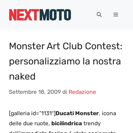
Vai
al
Menu
contenuto
Monster Art Club Contest:
personalizziamo la nostra
naked
Settembre 18, 2009
di
Redazione
[galleria id=”1131″]
Ducati Monster
, icona
delle due ruote,
bicilindrica
trendy