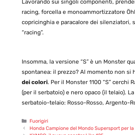
Lavorando sui singoli componenti, prenden
racing, forcella e monoammortizzatore Öhl
copricinghia e paracalore dei silenziatori,
“racing”.
Insomma, la versione “S” è un Monster q
spontanea: il prezzo? Al momento non si h
dei colori
. Per il Monster 1100 “S” cerchi 
(per il serbatoio) e nero opaco (il telaio). 
serbatoio-telaio: Rosso-Rosso, Argento-R
Categorie
Fuorigiri
Honda Campione del Mondo Supersport per la 