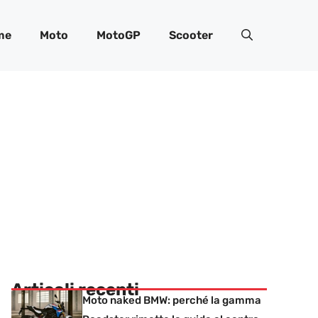
me
Moto
MotoGP
Scooter
Articoli recenti
Moto naked BMW: perché la gamma