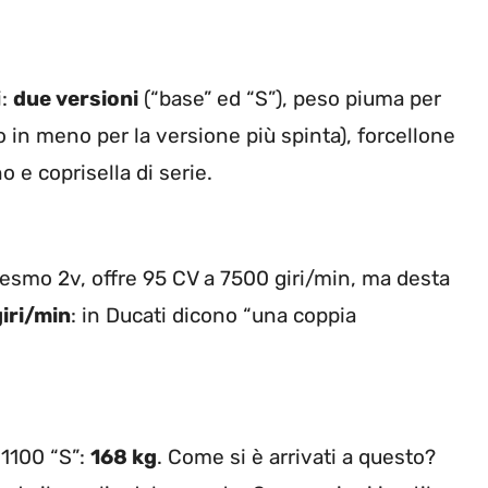
i:
due versioni
(“base” ed “S”), peso piuma per
o in meno per la versione più spinta), forcellone
 e coprisella di serie.
 Desmo 2v, offre 95 CV a 7500 giri/min, ma desta
iri/min
: in Ducati dicono “una coppia
 1100 “S”:
168 kg
. Come si è arrivati a questo?