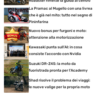
Roadster rimette la guida al centro
La Pramac al Mugello con una livrea
che è già nel mito: tutto nel segno di
Pininfarina
Nuovo bonus per furgoni e moto:
attenzione alla motorizzazione
Kawasaki punta sull’AI: in cosa
consiste l’accordo con Nvidia
Suzuki DR-Z4S: la moto da
fuoristrada pronta per l’Academy
Shad risolve il problema dei viaggi:
le nuove valige per la propria moto