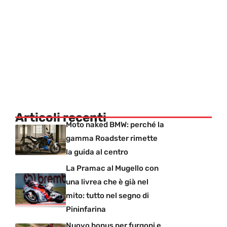
Articoli recenti
Moto naked BMW: perché la
gamma Roadster rimette
la guida al centro
La Pramac al Mugello con
una livrea che è già nel
mito: tutto nel segno di
Pininfarina
Nuovo bonus per furgoni e