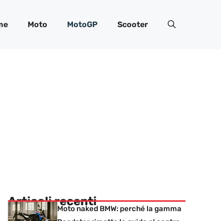
me
Moto
MotoGP
Scooter
Articoli recenti
Moto naked BMW: perché la gamma