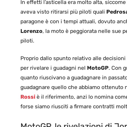
In effetti l’asticella era molto alta, siccom
aveva visto ritirarsi più piloti quali
Pedros
paragone è con i tempi attuali, dovuto an
Lorenzo
, la moto è peggiorata nelle sue pec
piloti.
Proprio dallo spunto relativo alle decisioni
per rivelare i guadagni nel
MotoGP
. Con g
quanto riuscivano a guadagnare in passato: 
guadagnare quello che abbiamo ottenuto ne
Rossi
è il riferimento, anzi lo nomina com
forse siamo riusciti a firmare contratti mol
MotoGP, le rivelazioni di J