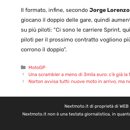
Il formato, infine, secondo
Jorge Lorenzo
giocano il doppio delle gare, quindi aumen
su più piloti: “Ci sono le carriere Sprint, q
piloti per il prossimo contratto vogliono pi
corrono il doppio”.
Categorie
MotoGP
Una scrambler a meno di 3mila euro: c’è già la f
Norton avvisa tutti: nuove moto in arrivo, ma n
Nextmoto.it di proprietà di WEB
Nextmoto.it non è una testata giornalistica, in quant