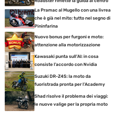
Roadster rimette la guida al centro
La Pramac al Mugello con una livrea
che è già nel mito: tutto nel segno di
Pininfarina
Nuovo bonus per furgoni e moto:
attenzione alla motorizzazione
Kawasaki punta sull’AI: in cosa
consiste l’accordo con Nvidia
Suzuki DR-Z4S: la moto da
fuoristrada pronta per l’Academy
Shad risolve il problema dei viaggi:
le nuove valige per la propria moto