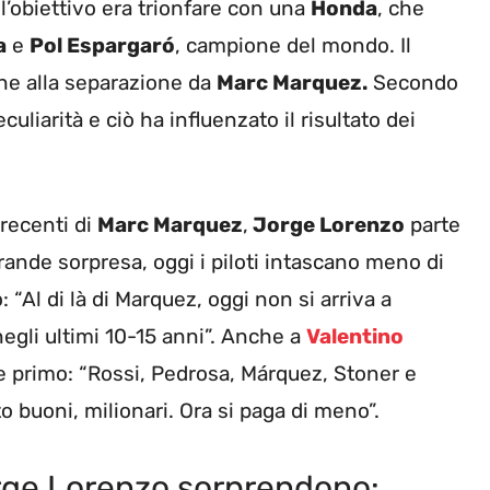
e l’obiettivo era trionfare con una
Honda
, che
a
e
Pol Espargaró
, campione del mondo. Il
che alla separazione da
Marc Marquez.
Secondo
uliarità e ciò ha influenzato il risultato dei
 recenti di
Marc Marquez
,
Jorge Lorenzo
parte
rande sorpresa, oggi i piloti intascano meno di
“Al di là di Marquez, oggi non si arriva a
gli ultimi 10-15 anni”. Anche a
Valentino
e primo: “Rossi, Pedrosa, Márquez, Stoner e
to buoni, milionari. Ora si paga di meno”.
orge Lorenzo sorprendono: