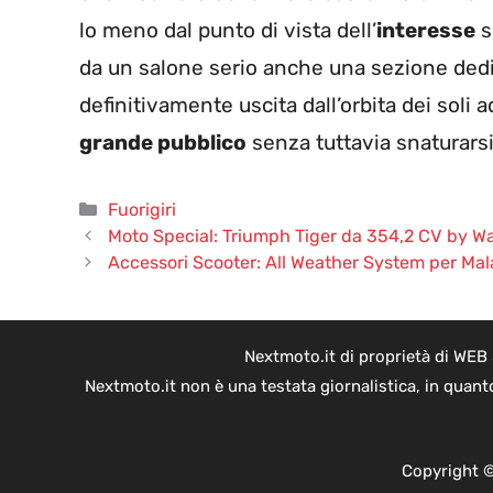
lo meno dal punto di vista dell’
interesse
s
da un salone serio anche una sezione ded
definitivamente uscita dall’orbita dei soli a
grande pubblico
senza tuttavia snaturarsi
Categorie
Fuorigiri
Moto Special: Triumph Tiger da 354,2 CV by W
Accessori Scooter: All Weather System per Mal
Nextmoto.it di proprietà di WEB
Nextmoto.it non è una testata giornalistica, in quant
Copyright ©