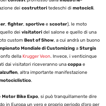
iazione dei
costruttori
tedeschi di
motocicli
.
ser
,
fighter
,
sportive
e
scooter
), le moto
 quello dei
visitatori
del salone e quello di una
 moto custom
Best of Show
, a cui andrà un buono
mpionato Mondiale di Customizing
a
Sturgis
ionfo della
Krugger Veon
. Invece, i venticinque
ati dai visitatori riceveranno una
coppa
e
alzuflen
, altra importante manifestazione
motociclistico
.
e
Motor Bike Expo
, si può tranquillamente dire
do in Europa un vero e proprio periodo d’oro per