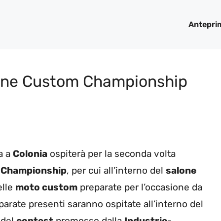
Antepri
logne Custom Championship
a a
Colonia
ospiterà per la seconda volta
 Championship
, per cui all’interno del
salone
elle
moto custom
preparate per l’occasione da
arate presenti saranno ospitate all’interno del
 del
contest
promosso dalla
Industrie-