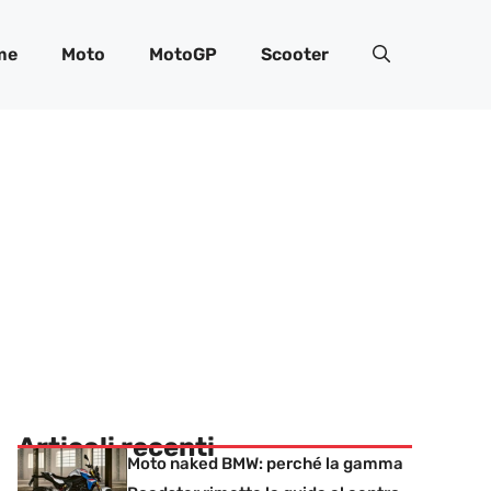
me
Moto
MotoGP
Scooter
Articoli recenti
Moto naked BMW: perché la gamma