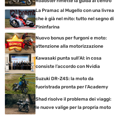
Roadster rimette la guida al centro
La Pramac al Mugello con una livrea
che è già nel mito: tutto nel segno di
Pininfarina
Nuovo bonus per furgoni e moto:
attenzione alla motorizzazione
Kawasaki punta sull’AI: in cosa
consiste l’accordo con Nvidia
Suzuki DR-Z4S: la moto da
fuoristrada pronta per l’Academy
Shad risolve il problema dei viaggi:
le nuove valige per la propria moto