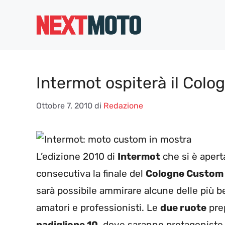
Vai
al
contenuto
Intermot ospiterà il Co
Ottobre 7, 2010
di
Redazione
L’edizione 2010 di
Intermot
che si è apert
consecutiva la finale del
Cologne Custom
sarà possibile ammirare alcune delle più b
amatori e professionisti. Le
due ruote
prep
padiglione 10
, dove saranno protagoniste