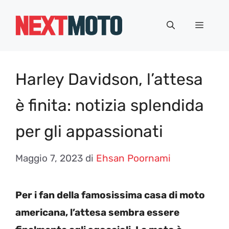
Vai
al
Menu
contenuto
Harley Davidson, l’attesa
è finita: notizia splendida
per gli appassionati
Maggio 7, 2023
di
Ehsan Poornami
Per i fan della famosissima casa di moto
americana, l’attesa sembra essere