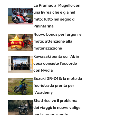
La Pramac al Mugello con
una livrea che è già nel
mito: tutto nel segno di
Pininfarina
Nuovo bonus per furgoni e
moto: attenzione alla
motorizzazione
Kawasaki punta sull’AI: in
cosa consiste l’accordo
con Nvidia
Suzuki DR-Z4S: la moto da
fuoristrada pronta per
l’Academy
Shad risolve il problema
dei viaggi: le nuove valige
per la propria moto