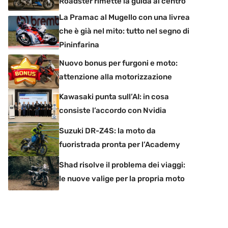
Roadster rimette la guida al centro
La Pramac al Mugello con una livrea
che è già nel mito: tutto nel segno di
Pininfarina
Nuovo bonus per furgoni e moto:
attenzione alla motorizzazione
Kawasaki punta sull’AI: in cosa
consiste l’accordo con Nvidia
Suzuki DR-Z4S: la moto da
fuoristrada pronta per l’Academy
Shad risolve il problema dei viaggi:
le nuove valige per la propria moto