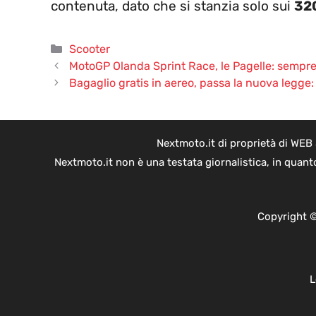
contenuta, dato che si stanzia solo sui
32
Categorie
Scooter
MotoGP Olanda Sprint Race, le Pagelle: sempre
Bagaglio gratis in aereo, passa la nuova legge: g
Nextmoto.it di proprietà di WEB
Nextmoto.it non è una testata giornalistica, in quant
Copyright ©
L