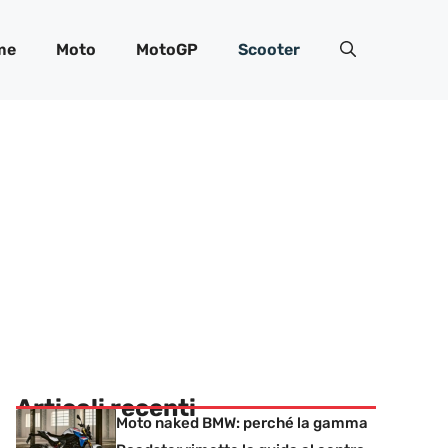
me
Moto
MotoGP
Scooter
Articoli recenti
Moto naked BMW: perché la gamma