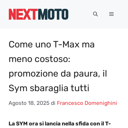
Vai
al
Menu
contenuto
Come uno T-Max ma
meno costoso:
promozione da paura, il
Sym sbaraglia tutti
Agosto 18, 2025
di
Francesco Domenighini
La SYM ora si lancia nella sfida con il T-