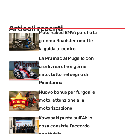
Articoli recenti
Moto naked BMW: perché la
gamma Roadster rimette
la guida al centro
La Pramac al Mugello con
una livrea che è già nel
mito: tutto nel segno di
Pininfarina
Nuovo bonus per furgoni e
moto: attenzione alla
motorizzazione
Kawasaki punta sull’AI: in
cosa consiste l’accordo
con Nvidia