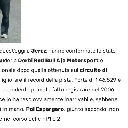
quest’oggi a
Jerez
hanno confermato lo stato
scuderia
Derbi Red Bull Ajo Motorsport
è
gionale dopo quella ottenuta sul
circuito di
gliorare il record della pista. Forte di 1’46.829 è
 precendente primato fatto registrare nel 2006
ce lo ha reso ovviamente inarrivabile, sebbene
ni in mano.
Pol Espargaro
, giunto secondo, non
e nel corso delle FP1 e 2.