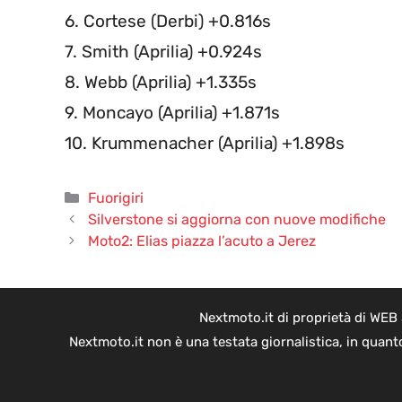
6. Cortese (Derbi) +0.816s
7. Smith (Aprilia) +0.924s
8. Webb (Aprilia) +1.335s
9. Moncayo (Aprilia) +1.871s
10. Krummenacher (Aprilia) +1.898s
Categorie
Fuorigiri
Silverstone si aggiorna con nuove modifiche
Moto2: Elias piazza l’acuto a Jerez
Nextmoto.it di proprietà di WEB
Nextmoto.it non è una testata giornalistica, in quant