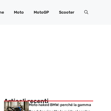
me
Moto
MotoGP
Scooter
Articoli recenti
Moto naked BMW: perché la gamma