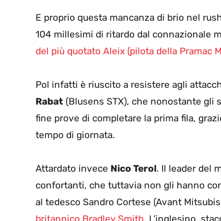
E proprio questa mancanza di brio nel rush 
104 millesimi di ritardo dal connazionale m
del più quotato Aleix (pilota della Pramac 
Pol infatti è riuscito a resistere agli attacc
Rabat
(Blusens STX), che nonostante gli sv
fine prove di completare la prima fila, graz
tempo di giornata.
Attardato invece
Nico Terol
. Il leader del
confortanti, che tuttavia non gli hanno con
al tedesco Sandro Cortese (Avant Mitsubis
britannico Bradley Smith
. L’inglesino, sta