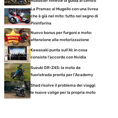
Roadster rimette la guida al centro
La Pramac al Mugello con una livrea
che è già nel mito: tutto nel segno di
Pininfarina
Nuovo bonus per furgoni e moto:
attenzione alla motorizzazione
Kawasaki punta sull’AI: in cosa
consiste l’accordo con Nvidia
Suzuki DR-Z4S: la moto da
fuoristrada pronta per l’Academy
Shad risolve il problema dei viaggi:
le nuove valige per la propria moto