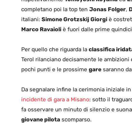
completano poi la top ten
Jonas Folger
,
italiani:
Simone Grotzskij Giorgi
è costrett
Marco Ravaioli
è fuori dalle prime quindic
Per quello che riguarda la
classifica iridat
Terol rilanciano decisamente le ambizioni d
pochi punti e le prossime
gare
saranno dav
Da segnalare infine la cerimonia iniziale in
incidente di gara a Misano
: sotto il traguar
fa osservare un minuto di silenzio e suon
giovane pilota
scomparso.