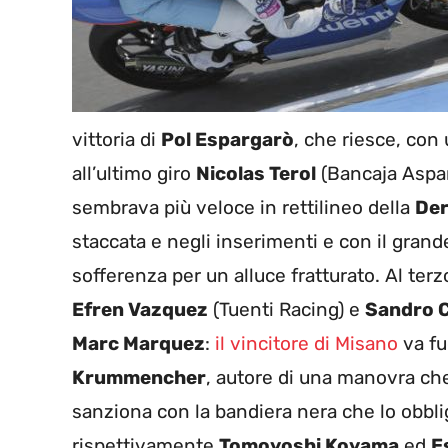
vittoria di
Pol Espargarò
, che riesce, con
all’ultimo giro
Nicolas Terol
(Bancaja Aspar
sembrava più veloce in rettilineo della
Der
staccata e negli inserimenti e con il gran
sofferenza per un alluce fratturato.
Al terz
Efren Vazquez
(Tuenti Racing) e
Sandro 
Marc Marquez
:
il vincitore di Misano
va fu
Krummencher
, autore di una manovra che
sanziona con la bandiera nera che lo obbli
rispettivamente
Tomoyoshi Koyama
ed
E