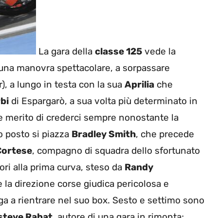
La gara della
classe 125
vede la
 una manovra spettacolare, a sorpassare
), a lungo in testa con la sua
Aprilia
che
bi
di Espargarò, a sua volta più determinato in
de merito di crederci sempre nonostante la
o posto si piazza
Bradley Smith
, che precede
Cortese
, compagno di squadra dello sfortunato
ori alla prima curva, steso da
Randy
 la direzione corse giudica pericolosa e
ga a rientrare nel suo box. Sesto e settimo sono
steve Rabat
, autore di una gara in rimonta;