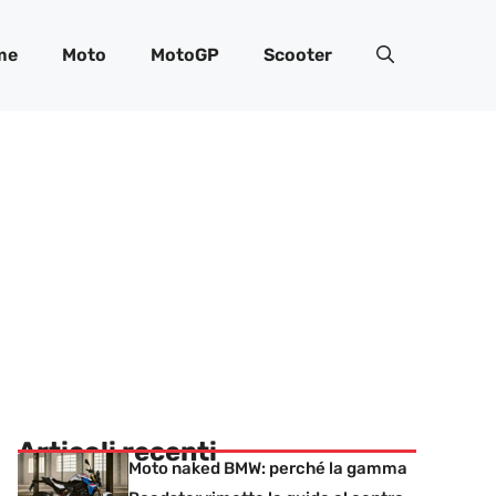
me
Moto
MotoGP
Scooter
Articoli recenti
Moto naked BMW: perché la gamma