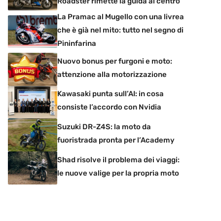
Roadster rimette la guida al centro
La Pramac al Mugello con una livrea
che è già nel mito: tutto nel segno di
Pininfarina
Nuovo bonus per furgoni e moto:
attenzione alla motorizzazione
Kawasaki punta sull’AI: in cosa
consiste l’accordo con Nvidia
Suzuki DR-Z4S: la moto da
fuoristrada pronta per l’Academy
Shad risolve il problema dei viaggi:
le nuove valige per la propria moto