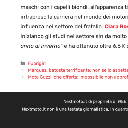
maschi con i capelli biondi, all’apparenza ti
intrapreso la carriera nel mondo dei motori
influenza nel settore del fratello.
Clara Ro
iniziando gli studi nel settore sin da molto
anno di inverno”
e ha ottenuto oltre 6.6 K 
Categorie
Fuorigiri
Marquez, batosta terrificante: non se lo aspett
Moto Guzzi, che offerta: impossibile non appro
Nextmoto.it di proprietà di WEB
Nextmoto.it non è una testata giornalistica, in quant