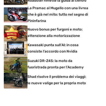
Roadster rimette la guida al centro
La Pramac al Mugello con una livrea
che è già nel mito: tutto nel segno di
Pininfarina
Nuovo bonus per furgoni e moto:
attenzione alla motorizzazione
Kawasaki punta sull’AI: in cosa
consiste l’accordo con Nvidia
Suzuki DR-Z4S: la moto da
fuoristrada pronta per l’Academy
Shad risolve il problema dei viaggi:
le nuove valige per la propria moto