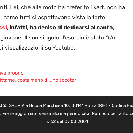
nti. Lei, che alle moto ha preferito i kart, non ha
, come tutti si aspettavano vista la forte
ssi
, infatti, ha deciso di dedicarsi al canto,
 giovane. Il suo singolo d’esordio è stato
“Un
di visualizzazioni su Youtube.
ava proprio
fittarne, costa meno di uno scooter
 365 SRL - Via Nicola Marchese 10, 00141 Roma (RM) - Codice Fisc
o viene aggiornato senza alcuna periodicità. Non può pertanto co
n. 62 del 07.03.2001