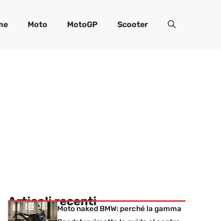
me
Moto
MotoGP
Scooter
Articoli recenti
Moto naked BMW: perché la gamma